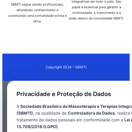
integrativas em todo o país. Seu
SBMTI segue unindo profissionais,
papel é essencial para garantir a
difundindo conhecimento e
continuidade, o crescimento e a
construindo uma comunidade sólida e
união dentro da comunidade SBMTI.
ética.
Copyright 2024 – SBMTI
Privacidade e Proteção de Dados
A
Sociedade Brasileira de Massoterapia e Terapias Integr
(SBMTI)
, na qualidade de
Controladora de Dados
, realiza 
tratamento de dados pessoais em conformidade com a
Lei 
13.709/2018 (LGPD)
.