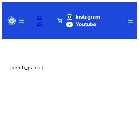
Pular
para
Instagram
BL
o
OG
Youtube
conteúdo
[sbmti_painel]