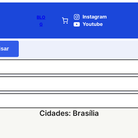
Instagram
BLO
Youtube
G
isar
Cidades:
Brasília