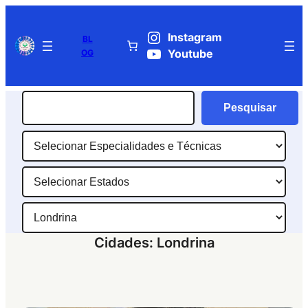
Pular
para
Instagram
BL
o
OG
Youtube
conteúdo
Pesquisar
Pesquisar
Especialidades
e
Estados
Técnicas
Cidades
Cidades:
Londrina