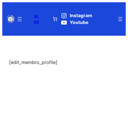
Pular
para
Instagram
BL
o
OG
Youtube
conteúdo
[edit_membro_profile]