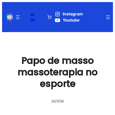
Pular
para
Instagram
BL
o
OG
Youtube
conteúdo
Papo de masso
massoterapia no
esporte
23/11/25