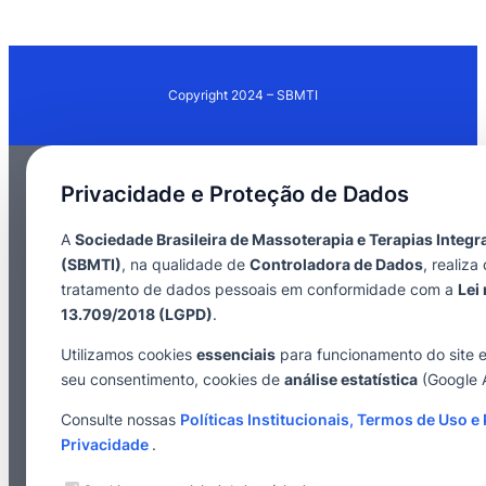
Copyright 2024 – SBMTI
Privacidade e Proteção de Dados
A
Sociedade Brasileira de Massoterapia e Terapias Integr
(SBMTI)
, na qualidade de
Controladora de Dados
, realiza 
tratamento de dados pessoais em conformidade com a
Lei 
13.709/2018 (LGPD)
.
Utilizamos cookies
essenciais
para funcionamento do site 
seu consentimento, cookies de
análise estatística
(Google A
Consulte nossas
Políticas Institucionais, Termos de Uso e 
Privacidade
.