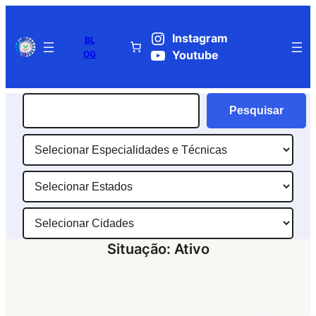
Pular
para
Instagram
BL
o
OG
Youtube
conteúdo
Pesquisar
Pesquisar
Especialidades
e
Estados
Técnicas
Cidades
Situação:
Ativo