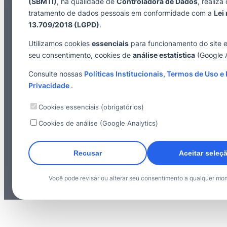
(SBMTI)
, na qualidade de
Controladora de Dados
, realiza 
tratamento de dados pessoais em conformidade com a
Lei 
13.709/2018 (LGPD)
.
Utilizamos cookies
essenciais
para funcionamento do site 
seu consentimento, cookies de
análise estatística
(Google A
Consulte nossas
Políticas Institucionais, Termos de Uso e 
Privacidade
.
Cookies essenciais (obrigatórios)
Cookies de análise (Google Analytics)
Recusar
Aceitar seleç
Você pode revisar ou alterar seu consentimento a qualquer mo